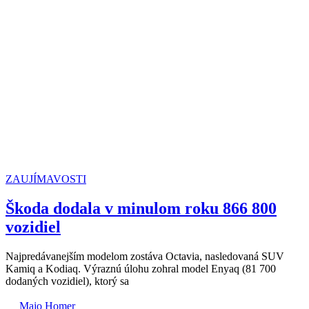
ZAUJÍMAVOSTI
Škoda dodala v minulom roku 866 800
vozidiel
Najpredávanejším modelom zostáva Octavia, nasledovaná SUV
Kamiq a Kodiaq. Výraznú úlohu zohral model Enyaq (81 700
dodaných vozidiel), ktorý sa
Majo Homer