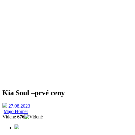
Kia Soul –
prvé ceny
27.08.2023
Majo Homer
Videné
676