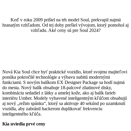
Keď v roku 2009 prišiel na trh model Soul, prekvapil najmä
hranatým vzhľadom. Od tej doby prešiel vývojom, ktorý pomohol aj
vzhľadu. Aké ceny sú pre Soul 2024?
Nová Kia Soul chce byť praktické vozidlo, ktoré svojmu majiteľovi
ponúka pokročilé technológie a výbavu nabitú modernými
funkciami. S novým balíkom EX Designer Package sa hodí najmä
do mesta. Nový balík obsahuje 18-palcové zliatinové disky,
kombináciu sedadiel z látky a umelej kože, ako aj balík farieb
interiéru Umber. Modely vybavené inteligentným kľúčom obsahujú
aj nový „režim spánku“, ktorý sa aktivuje 40 sekúnd po uzamknutí
vozidla, aby zabránil hackerom duplikovať frekvenciu
inteligentného kľúča.
Kia uviedla prvé ceny