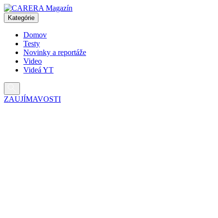
Pokračovať
na
Kategórie
obsah
Domov
Testy
Novinky a reportáže
Video
Videá YT
ZAUJÍMAVOSTI