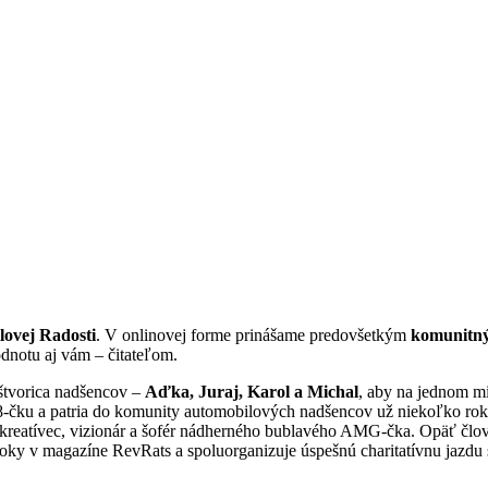
ovej Radosti
. V onlinovej forme prinášame predovšetkým
komunitný
odnotu aj vám – čitateľom.
 štvorica nadšencov –
Aďka, Juraj, Karol a Michal
, aby na jednom mi
-čku a patria do komunity automobilových nadšencov už niekoľko roko
reatívec, vizionár a šofér nádherného bublavého AMG-čka. Opäť člov
ri roky v magazíne RevRats a spoluorganizuje úspešnú charitatívnu ja