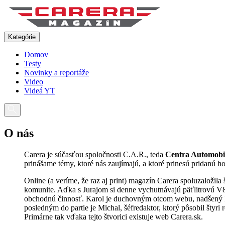
Pokračovať
na
obsah
Kategórie
Domov
Testy
Novinky a reportáže
Video
Videá YT
O nás
Carera je súčasťou spoločnosti C.A.R., teda
Centra Automobil
prinášame témy, ktoré nás zaujímajú, a ktoré prinesú pridanú h
Online (a veríme, že raz aj print) magazín Carera spoluzaložila
komunite. Aďka s Jurajom si denne vychutnávajú päťlitrovú V8
obchodnú činnosť. Karol je duchovným otcom webu, nadšený k
posledným do partie je Michal, šéfredaktor, ktorý pôsobil šty
Primárne tak vďaka tejto štvorici existuje web Carera.sk.