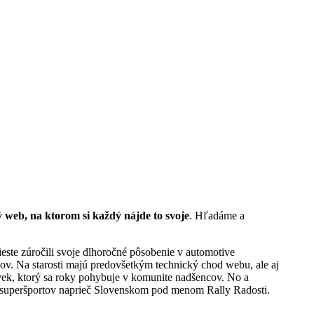
 web, na ktorom si každý nájde to svoje
. Hľadáme a
este zúročili svoje dlhoročné pôsobenie v automotive
v. Na starosti majú predovšetkým technický chod webu, ale aj
ek, ktorý sa roky pohybuje v komunite nadšencov. No a
zdu superšportov naprieč Slovenskom pod menom Rally Radosti.