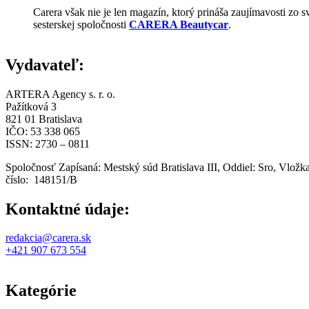
Carera však nie je len magazín, ktorý prináša zaujímavosti zo 
sesterskej spoločnosti
CARERA Beautycar
.
Vydavateľ:
ARTERA Agency s. r. o.
Pažítková 3
821 01 Bratislava
IČO: 53 338 065
ISSN: 2730 – 0811
Spoločnosť Zapísaná: Mestský súd Bratislava III, Oddiel: Sro, Vložk
číslo: 148151/B
Kontaktné údaje:
redakcia@carera.sk
+421 907 673 554
Kategórie