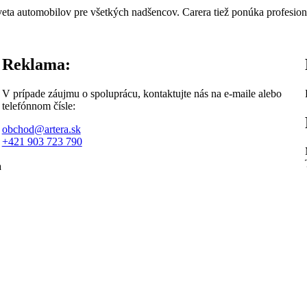
sveta automobilov pre všetkých nadšencov. Carera tiež ponúka profesion
Reklama:
V prípade záujmu o spoluprácu, kontaktujte nás na e-maile alebo
telefónnom čísle:
obchod@artera.sk
+421 903 723 790
a