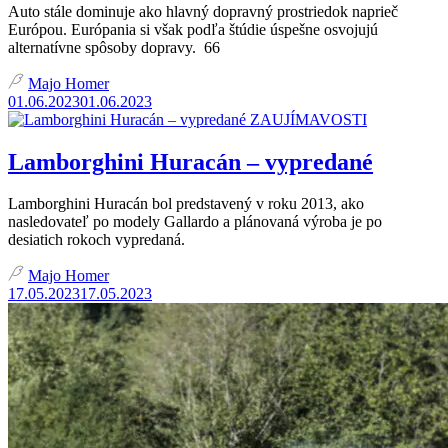
Auto stále dominuje ako hlavný dopravný prostriedok naprieč
Európou. Európania si však podľa štúdie úspešne osvojujú
alternatívne spôsoby dopravy. 66
Majo Homer
01.06.2023
01.06.2023
ZAUJÍMAVOSTI
Lamborghini Huracán – vypredané
Lamborghini Huracán bol predstavený v roku 2013, ako
nasledovateľ po modely Gallardo a plánovaná výroba je po
desiatich rokoch vypredaná.
Majo Homer
17.05.2023
17.05.2023