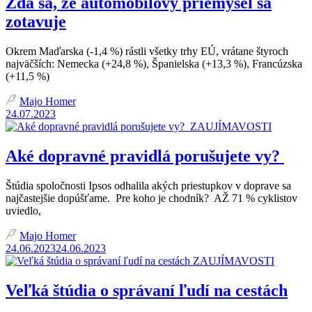
Zdá sa, že automobilový priemysel sa
zotavuje
Okrem Maďarska (-1,4 %) rástli všetky trhy EÚ, vrátane štyroch
najväčších: Nemecka (+24,8 %), Španielska (+13,3 %), Francúzska
(+11,5 %)
Majo Homer
24.07.2023
ZAUJÍMAVOSTI
Aké dopravné pravidlá porušujete vy?
Štúdia spoločnosti Ipsos odhalila akých priestupkov v doprave sa
najčastejšie dopúšťame. Pre koho je chodník? AŽ 71 % cyklistov
uviedlo,
Majo Homer
24.06.2023
24.06.2023
ZAUJÍMAVOSTI
Veľká štúdia o správaní ľudí na cestách