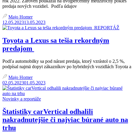
rok 2022. Zároveň poukázal na dvojpercentný medziročný pokles
predaja nových vozidiel. Podľa údajov
Majo Homer
12.05.2023
13.05.2023
REPORTÁŽ
Toyota a Lexus sa tešia rekordným
predajom
Podľa automobilky sa pod nárast predaja, ktorý vzrástol o 2,5 %,
podpísal najmä dopyt zákazníkov po hybridných vozidlách Toyota a
Majo Homer
02.05.2023
01.05.2023
Novinky a reportáže
Štatistiky carVertical odhalili
nakradnutejšie či najviac búrané auto na
trhu