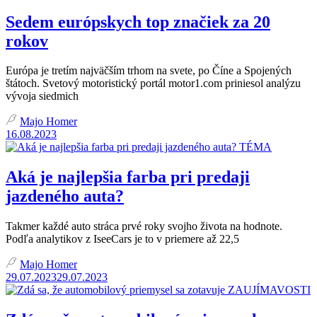
Sedem európskych top značiek za 20
rokov
Európa je tretím najväčším trhom na svete, po Číne a Spojených
štátoch. Svetový motoristický portál motor1.com priniesol analýzu
vývoja siedmich
Majo Homer
16.08.2023
TÉMA
Aká je najlepšia farba pri predaji
jazdeného auta?
Takmer každé auto stráca prvé roky svojho života na hodnote.
Podľa analytikov z IseeCars je to v priemere až 22,5
Majo Homer
29.07.2023
29.07.2023
ZAUJÍMAVOSTI