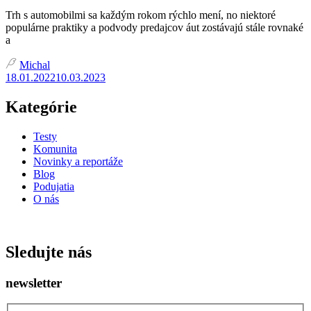
Trh s automobilmi sa každým rokom rýchlo mení, no niektoré
populárne praktiky a podvody predajcov áut zostávajú stále rovnaké
a
Michal
18.01.2022
10.03.2023
Kategórie
Testy
Komunita
Novinky a reportáže
Blog
Podujatia
O nás
ISSN: 2730 - 0811
Sledujte nás
newsletter