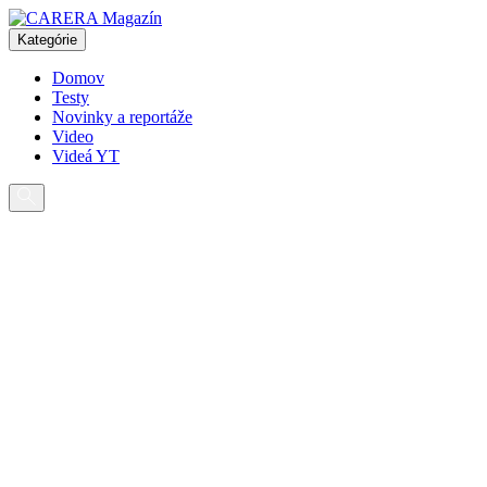
Pokračovať
na
Kategórie
obsah
Domov
Testy
Novinky a reportáže
Video
Videá YT