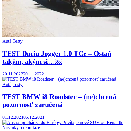
Autá
Testy
TEST Dacia Jogger 1.0 TCe – Ostaň
takým, akým si…￼
20.11.2022
20.11.2022
Autá
Testy
TEST BMW i8 Roadster – (ne)chcená
pozornosť zaručená
01.12.2021
05.12.2021
Novinky a reportáže