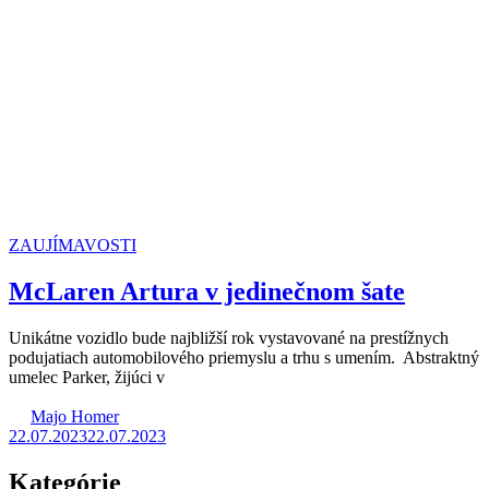
ZAUJÍMAVOSTI
McLaren Artura v jedinečnom šate
Unikátne vozidlo bude najbližší rok vystavované na prestížnych
podujatiach automobilového priemyslu a trhu s umením. Abstraktný
umelec Parker, žijúci v
Majo Homer
22.07.2023
22.07.2023
Kategórie