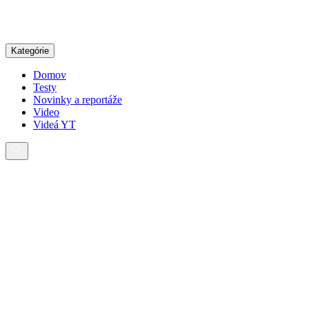
Pokračovať
na
obsah
Kategórie
Domov
Testy
Novinky a reportáže
Video
Videá YT