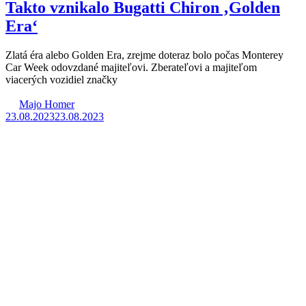
Takto vznikalo Bugatti Chiron ‚Golden
Era‘
Zlatá éra alebo Golden Era, zrejme doteraz bolo počas Monterey
Car Week odovzdané majiteľovi. Zberateľovi a majiteľom
viacerých vozidiel značky
Majo Homer
23.08.2023
23.08.2023