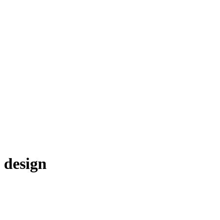
Značka:
design