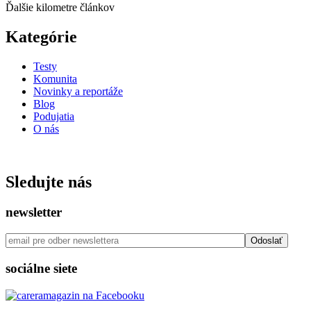
Ďalšie kilometre článkov
Kategórie
Testy
Komunita
Novinky a reportáže
Blog
Podujatia
O nás
ISSN: 2730 - 0811
Sledujte nás
newsletter
sociálne siete