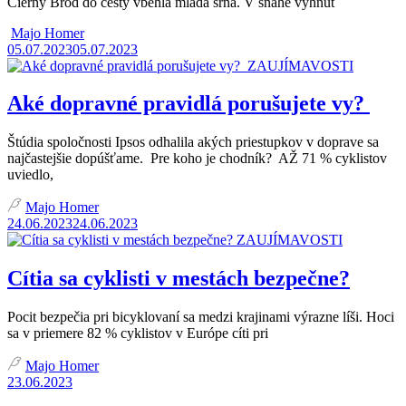
Čierny Brod do cesty vbehla mladá srna. V snahe vyhnúť
Majo Homer
05.07.2023
05.07.2023
ZAUJÍMAVOSTI
Aké dopravné pravidlá porušujete vy?
Štúdia spoločnosti Ipsos odhalila akých priestupkov v doprave sa
najčastejšie dopúšťame. Pre koho je chodník? AŽ 71 % cyklistov
uviedlo,
Majo Homer
24.06.2023
24.06.2023
ZAUJÍMAVOSTI
Cítia sa cyklisti v mestách bezpečne?
Pocit bezpečia pri bicyklovaní sa medzi krajinami výrazne líši. Hoci
sa v priemere 82 % cyklistov v Európe cíti pri
Majo Homer
23.06.2023