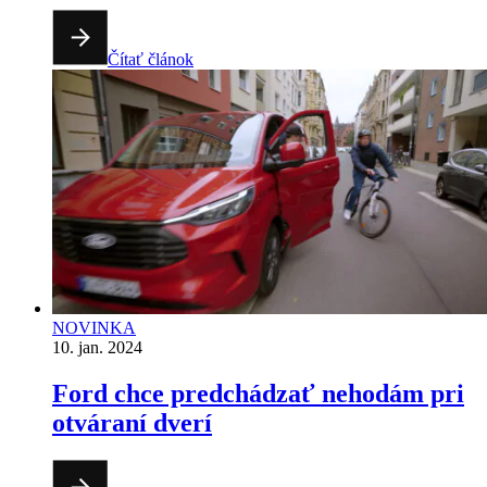
Čítať článok
NOVINKA
10. jan. 2024
Ford chce predchádzať nehodám pri
otváraní dverí