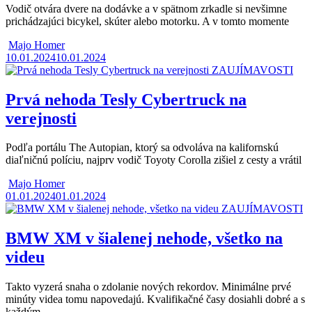
Vodič otvára dvere na dodávke a v spätnom zrkadle si nevšimne
prichádzajúci bicykel, skúter alebo motorku. A v tomto momente
Majo Homer
10.01.2024
10.01.2024
ZAUJÍMAVOSTI
Prvá nehoda Tesly Cybertruck na
verejnosti
Podľa portálu The Autopian, ktorý sa odvoláva na kalifornskú
diaľničnú políciu, najprv vodič Toyoty Corolla zišiel z cesty a vrátil
Majo Homer
01.01.2024
01.01.2024
ZAUJÍMAVOSTI
BMW XM v šialenej nehode, všetko na
videu
Takto vyzerá snaha o zdolanie nových rekordov. Minimálne prvé
minúty videa tomu napovedajú. Kvalifikačné časy dosiahli dobré a s
každým