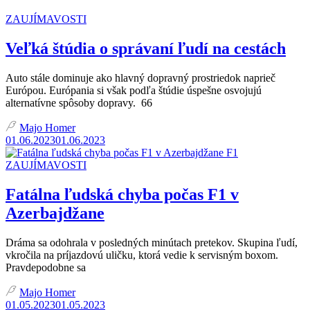
ZAUJÍMAVOSTI
Veľká štúdia o správaní ľudí na cestách
Auto stále dominuje ako hlavný dopravný prostriedok naprieč
Európou. Európania si však podľa štúdie úspešne osvojujú
alternatívne spôsoby dopravy. 66
Majo Homer
01.06.2023
01.06.2023
F1
ZAUJÍMAVOSTI
Fatálna ľudská chyba počas F1 v
Azerbajdžane
Dráma sa odohrala v posledných minútach pretekov. Skupina ľudí,
vkročila na príjazdovú uličku, ktorá vedie k servisným boxom.
Pravdepodobne sa
Majo Homer
01.05.2023
01.05.2023