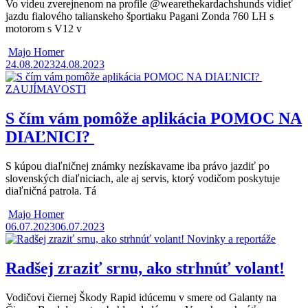
Vo videu zverejnenom na profile @wearethekardachshunds vidieť
jazdu fialového talianskeho športiaku Pagani Zonda 760 LH s
motorom s V12 v
Majo Homer
24.08.2023
24.08.2023
ZAUJÍMAVOSTI
S čím vám pomôže aplikácia POMOC NA
DIAĽNICI?
S kúpou diaľničnej známky nezískavame iba právo jazdiť po
slovenských diaľniciach, ale aj servis, ktorý vodičom poskytuje
diaľničná patrola. Tá
Majo Homer
06.07.2023
06.07.2023
Novinky a reportáže
Radšej zraziť srnu, ako strhnúť volant!
Vodičovi čiernej Škody Rapid idúcemu v smere od Galanty na