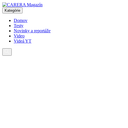
Pokračovať
na
Kategórie
obsah
Domov
Testy
Novinky a reportáže
Video
Videá YT