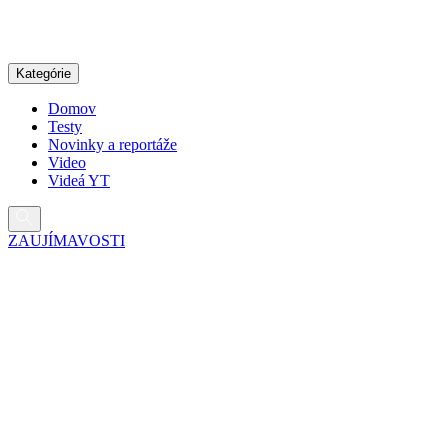
Pokračovať
na
obsah
Kategórie
Domov
Testy
Novinky a reportáže
Video
Videá YT
ZAUJÍMAVOSTI