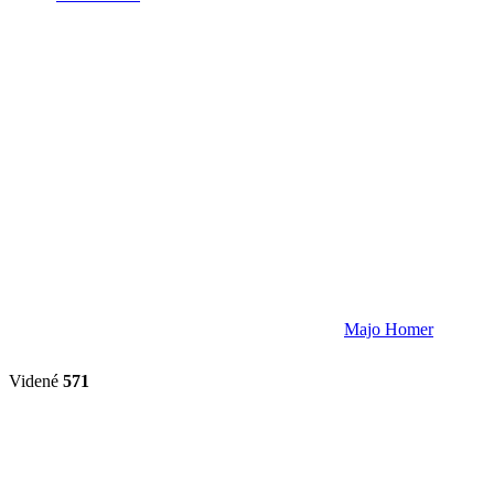
Majo Homer
Videné
571