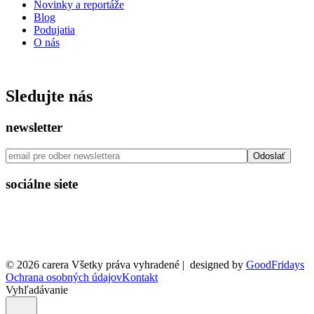
Novinky a reportáže
Blog
Podujatia
O nás
ISSN: 2730 - 0811
Sledujte nás
newsletter
sociálne siete
© 2026 carera Všetky práva vyhradené
|
designed by
GoodFridays
Ochrana osobných údajov
Kontakt
Vyhľadávanie