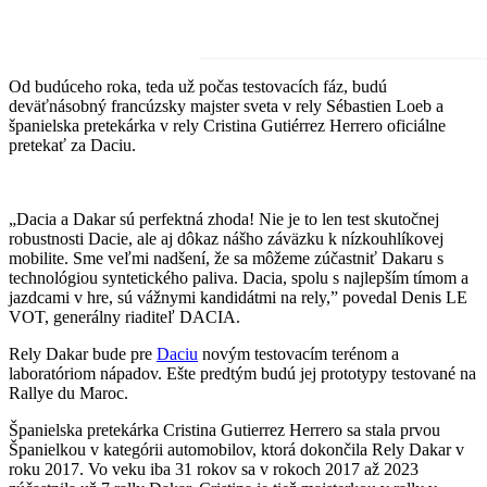
Od budúceho roka, teda už počas testovacích fáz, budú
deväťnásobný francúzsky majster sveta v rely Sébastien Loeb a
španielska pretekárka v rely Cristina Gutiérrez Herrero oficiálne
pretekať za Daciu.
„Dacia a Dakar sú perfektná zhoda! Nie je to len test skutočnej
robustnosti Dacie, ale aj dôkaz nášho záväzku k nízkouhlíkovej
mobilite. Sme veľmi nadšení, že sa môžeme zúčastniť Dakaru s
technológiou syntetického paliva. Dacia, spolu s najlepším tímom a
jazdcami v hre, sú vážnymi kandidátmi na rely,” povedal Denis LE
VOT, generálny riaditeľ DACIA.
Rely Dakar bude pre
Daciu
novým testovacím terénom a
laboratóriom nápadov. Ešte predtým budú jej prototypy testované na
Rallye du Maroc.
Španielska pretekárka Cristina Gutierrez Herrero sa stala prvou
Španielkou v kategórii automobilov, ktorá dokončila Rely Dakar v
roku 2017. Vo veku iba 31 rokov sa v rokoch 2017 až 2023