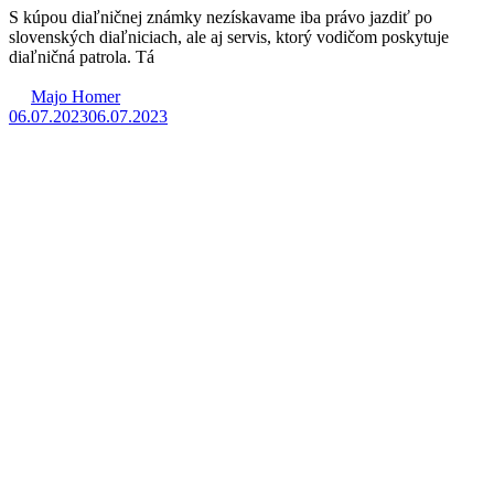
S kúpou diaľničnej známky nezískavame iba právo jazdiť po
slovenských diaľniciach, ale aj servis, ktorý vodičom poskytuje
diaľničná patrola. Tá
Majo Homer
06.07.2023
06.07.2023