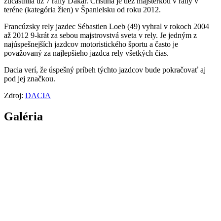
zúčastnila už 7 rally Dakar. Cristina je tiež majsterkou v rally v
teréne (kategória žien) v Španielsku od roku 2012.
Francúzsky rely jazdec Sébastien Loeb (49) vyhral v rokoch 2004
až 2012 9-krát za sebou majstrovstvá sveta v rely. Je jedným z
najúspešnejších jazdcov motoristického športu a často je
považovaný za najlepšieho jazdca rely všetkých čias.
Dacia verí, že úspešný príbeh týchto jazdcov bude pokračovať aj
pod jej značkou.
Zdroj:
DACIA
Galéria