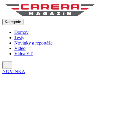
Pokračovať
na
obsah
Kategórie
Domov
Testy
Novinky a reportáže
Video
Videá YT
NOVINKA