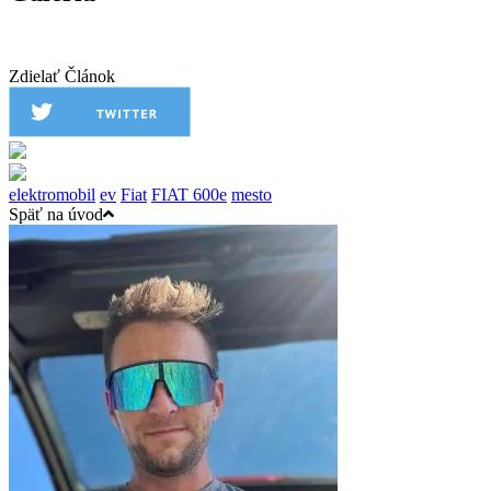
Zdielať Článok
elektromobil
ev
Fiat
FIAT 600e
mesto
Späť na úvod