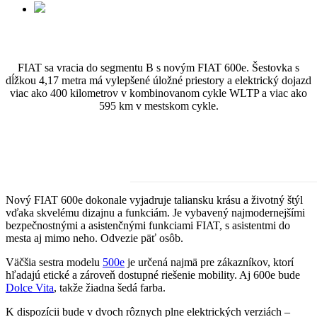
FIAT sa vracia do segmentu B s novým FIAT 600e. Šestovka s
dĺžkou 4,17 metra má vylepšené úložné priestory a elektrický dojazd
viac ako 400 kilometrov v kombinovanom cykle WLTP a viac ako
595 km v mestskom cykle.
Nový FIAT 600e dokonale vyjadruje taliansku krásu a životný štýl
vďaka skvelému dizajnu a funkciám. Je vybavený najmodernejšími
bezpečnostnými a asistenčnými funkciami FIAT, s asistentmi do
mesta aj mimo neho. Odvezie päť osôb.
Väčšia sestra modelu
500e
je určená najmä pre zákazníkov, ktorí
hľadajú etické a zároveň dostupné riešenie mobility. Aj 600e bude
Dolce Vita
, takže žiadna šedá farba.
K dispozícii bude v dvoch rôznych plne elektrických verziách –