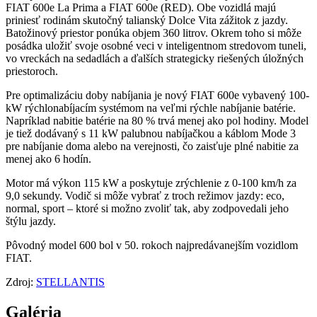
FIAT 600e La Prima a FIAT 600e (RED). Obe vozidlá majú
priniesť rodinám skutočný talianský Dolce Vita zážitok z jazdy.
Batožinový priestor ponúka objem 360 litrov. Okrem toho si môže
posádka uložiť svoje osobné veci v inteligentnom stredovom tuneli,
vo vreckách na sedadlách a ďalších strategicky riešených úložných
priestoroch.
Pre optimalizáciu doby nabíjania je nový FIAT 600e vybavený 100-
kW rýchlonabíjacím systémom na veľmi rýchle nabíjanie batérie.
Napríklad nabitie batérie na 80 % trvá menej ako pol hodiny. Model
je tiež dodávaný s 11 kW palubnou nabíjačkou a káblom Mode 3
pre nabíjanie doma alebo na verejnosti, čo zaisťuje plné nabitie za
menej ako 6 hodín.
Motor má výkon 115 kW a poskytuje zrýchlenie z 0-100 km/h za
9,0 sekundy. Vodič si môže vybrať z troch režimov jazdy: eco,
normal, sport – ktoré si možno zvoliť tak, aby zodpovedali jeho
štýlu jazdy.
Pôvodný model 600 bol v 50. rokoch najpredávanejším vozidlom
FIAT.
Zdroj:
STELLANTIS
Galéria