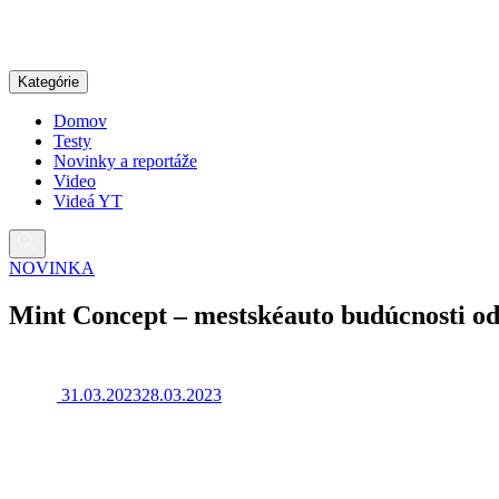
Pokračovať
na
obsah
Kategórie
Domov
Testy
Novinky a reportáže
Video
Videá YT
NOVINKA
Mint Concept – mestské
auto budúcnosti o
31.03.2023
28.03.2023