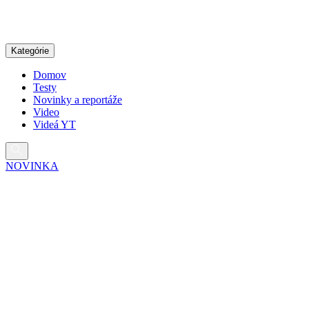
Pokračovať
na
obsah
Kategórie
Domov
Testy
Novinky a reportáže
Video
Videá YT
NOVINKA