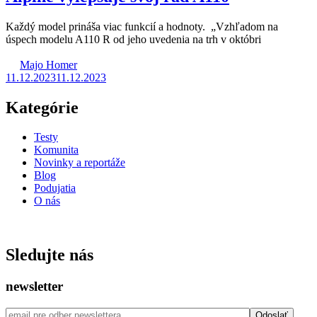
Každý model prináša viac funkcií a hodnoty. „Vzhľadom na
úspech modelu A110 R od jeho uvedenia na trh v októbri
Majo Homer
11.12.2023
11.12.2023
Kategórie
Testy
Komunita
Novinky a reportáže
Blog
Podujatia
O nás
ISSN: 2730 - 0811
Sledujte nás
newsletter