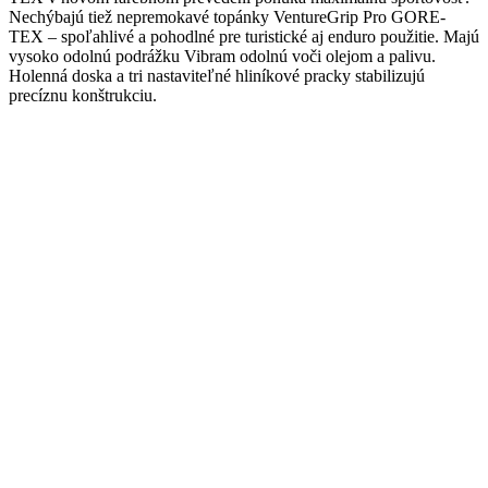
Nechýbajú tiež nepremokavé topánky VentureGrip Pro GORE-
TEX – spoľahlivé a pohodlné pre turistické aj enduro použitie. Majú
vysoko odolnú podrážku Vibram odolnú voči olejom a palivu.
Holenná doska a tri nastaviteľné hliníkové pracky stabilizujú
precíznu konštrukciu.