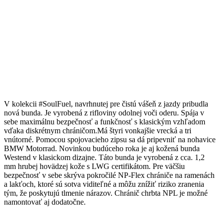
V kolekcii #SoulFuel, navrhnutej pre čistú vášeň z jazdy pribudla
nová bunda. Je vyrobená z rifloviny odolnej voči oderu. Spája v
sebe maximálnu bezpečnosť a funkčnosť s klasickým vzhľadom
vďaka diskrétnym chráničom.Má štyri vonkajšie vrecká a tri
vnútorné. Pomocou spojovacieho zipsu sa dá pripevniť na nohavice
BMW Motorrad. Novinkou budúceho roka je aj kožená bunda
Westend v klasickom dizajne. Táto bunda je vyrobená z cca. 1,2
mm hrubej hovädzej kože s LWG certifikátom. Pre väčšiu
bezpečnosť v sebe skrýva pokročilé NP-Flex chrániče na ramenách
a lakťoch, ktoré sú sotva viditeľné a môžu znížiť riziko zranenia
tým, že poskytujú tlmenie nárazov. Chránič chrbta NPL je možné
namontovať aj dodatočne.