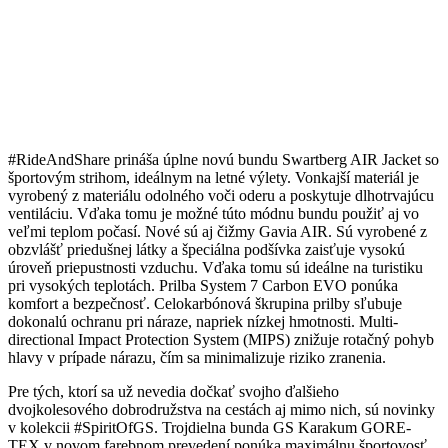
#RideAndShare prináša úplne novú bundu Swartberg AIR Jacket so
športovým strihom, ideálnym na letné výlety. Vonkajší materiál je
vyrobený z materiálu odolného voči oderu a poskytuje dlhotrvajúcu
ventiláciu. Vďaka tomu je možné túto módnu bundu použiť aj vo
veľmi teplom počasí. Nové sú aj čižmy Gavia AIR. Sú vyrobené z
obzvlášť priedušnej látky a špeciálna podšívka zaisťuje vysokú
úroveň priepustnosti vzduchu. Vďaka tomu sú ideálne na turistiku
pri vysokých teplotách. Prilba System 7 Carbon EVO ponúka
komfort a bezpečnosť. Celokarbónová škrupina prilby sľubuje
dokonalú ochranu pri náraze, napriek nízkej hmotnosti. Multi-
directional Impact Protection System (MIPS) znižuje rotačný pohyb
hlavy v prípade nárazu, čím sa minimalizuje riziko zranenia.
Pre tých, ktorí sa už nevedia dočkať svojho ďalšieho
dvojkolesového dobrodružstva na cestách aj mimo nich, sú novinky
v kolekcii #SpiritOfGS. Trojdielna bunda GS Karakum GORE-
TEX v novom farebnom prevedení ponúka maximálnu športovosť.