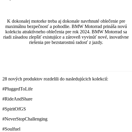
K dokonalej motorke treba aj dokonale navrhnuté oblečenie pre
maximálnu bezpečnosť a pohodlie. BMW Motorrad prináša novú
kolekciu atraktívneho oblečenia pre rok 2024. BMW Motorrad sa
riadi zásadou zlepšiť existujúce a zároveň vyvinúť nové, inovatívne
riešenia pre bezstarostnú radosť z jazdy.
28 nových produktov rozdelili do nasledujúcich kolekcií:
#PluggedToLife
#RideAndShare
#SpiritOfGS
#NeverStopChallenging
#Soulfuel