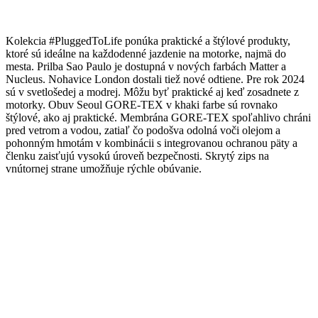
Kolekcia #PluggedToLife ponúka praktické a štýlové produkty,
ktoré sú ideálne na každodenné jazdenie na motorke, najmä do
mesta. Prilba Sao Paulo je dostupná v nových farbách Matter a
Nucleus. Nohavice London dostali tiež nové odtiene. Pre rok 2024
sú v svetlošedej a modrej. Môžu byť praktické aj keď zosadnete z
motorky. Obuv Seoul GORE-TEX v khaki farbe sú rovnako
štýlové, ako aj praktické. Membrána GORE-TEX spoľahlivo chráni
pred vetrom a vodou, zatiaľ čo podošva odolná voči olejom a
pohonným hmotám v kombinácii s integrovanou ochranou päty a
členku zaisťujú vysokú úroveň bezpečnosti. Skrytý zips na
vnútornej strane umožňuje rýchle obúvanie.