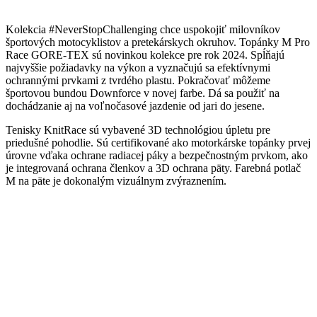
Kolekcia #NeverStopChallenging chce uspokojiť milovníkov
športových motocyklistov a pretekárskych okruhov. Topánky M Pro
Race GORE-TEX sú novinkou kolekce pre rok 2024. Spĺňajú
najvyššie požiadavky na výkon a vyznačujú sa efektívnymi
ochrannými prvkami z tvrdého plastu. Pokračovať môžeme
športovou bundou Downforce v novej farbe. Dá sa použiť na
dochádzanie aj na voľnočasové jazdenie od jari do jesene.
Tenisky KnitRace sú vybavené 3D technológiou úpletu pre
priedušné pohodlie. Sú certifikované ako motorkárske topánky prvej
úrovne vďaka ochrane radiacej páky a bezpečnostným prvkom, ako
je integrovaná ochrana členkov a 3D ochrana päty. Farebná potlač
M na päte je dokonalým vizuálnym zvýraznením.