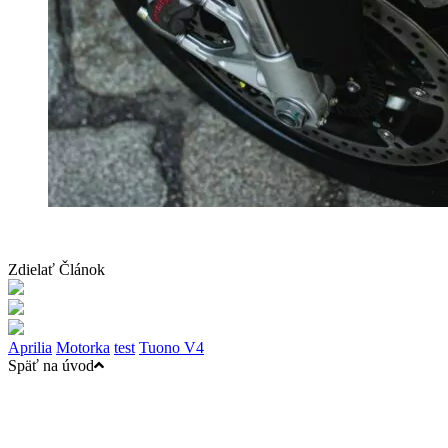
Zdielať Článok
Aprilia
Motorka
test
Tuono V4
Späť na úvod