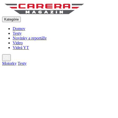
Pokračovať
na
obsah
Kategórie
Domov
Testy
Novinky a reportáže
Video
Videá YT
Motorky
Testy