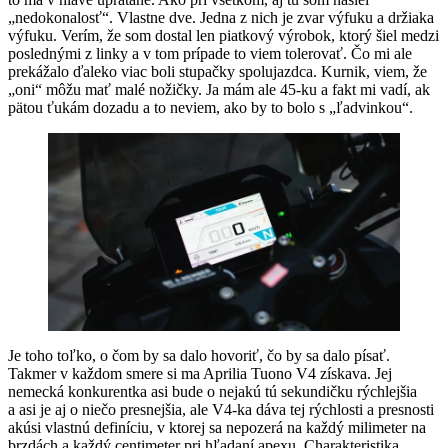
„nedokonalosť“. Vlastne dve. Jedna z nich je zvar výfuku a držiaka
výfuku. Verím, že som dostal len piatkový výrobok, ktorý šiel medzi
poslednými z linky a v tom prípade to viem tolerovať. Čo mi ale
prekážalo ďaleko viac boli stupačky spolujazdca. Kurnik, viem, že
„oni“ môžu mať malé nožičky. Ja mám ale 45-ku a fakt mi vadí, ak
pätou ťukám dozadu a to neviem, ako by to bolo s „ľadvinkou“.
Je toho toľko, o čom by sa dalo hovoriť, čo by sa dalo písať.
Takmer v každom smere si ma Aprilia Tuono V4 získava. Jej
nemecká konkurentka asi bude o nejakú tú sekundičku rýchlejšia
a asi je aj o niečo presnejšia, ale V4-ka dáva tej rýchlosti a presnosti
akúsi vlastnú definíciu, v ktorej sa nepozerá na každý milimeter na
brzdách a každý centimeter pri hľadaní apexu. Charakteristika