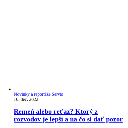
Novinky a reportáže
Servis
16. dec. 2022
Remeň alebo reťaz? Ktorý z
rozvodov je lepší a na čo si dať pozor