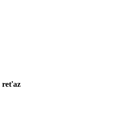
Značka:
reťaz