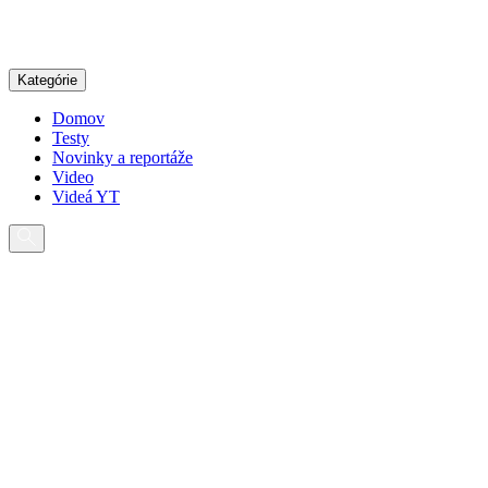
Pokračovať
na
obsah
Kategórie
Domov
Testy
Novinky a reportáže
Video
Videá YT